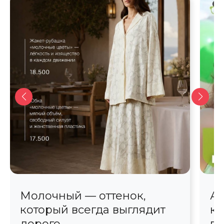
Молочный — оттенок,
Ав
который всегда выглядит
кр
дорого
пр