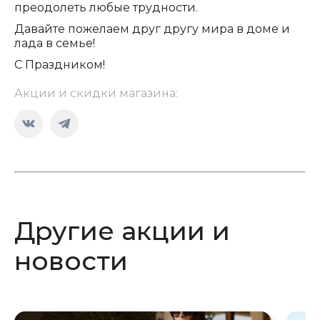
преодолеть любые трудности.
Давайте пожелаем друг другу мира в доме и
лада в семье!
С Праздником!
Акции и скидки магазина:
Страница
Страница
Вконтакте
Telegram
открывается
открывается
в
в
новом
новом
Другие акции и
окне
окне
новости