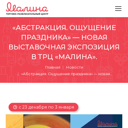
«АБСТРАКЦИЯ. ОЩУЩЕНИЕ
ПРАЗДНИКА» — НОВАЯ
ВЫСТАВОЧНАЯ ЭКСПОЗИЦИЯ
В ТРЦ «МАЛИНА».
Вы здесь:
Главная
Новости
«Абстракция. Ощущение праздника» — новая…
с 23 декабря по 3 января