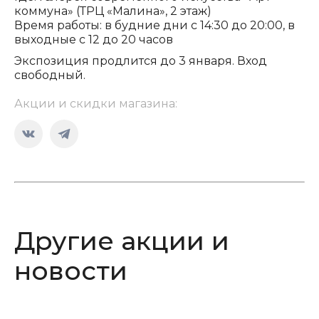
коммуна» (ТРЦ «Малина», 2 этаж)
Время работы: в будние дни с 14:30 до 20:00, в
выходные с 12 до 20 часов
Экспозиция продлится до 3 января. Вход
свободный.
Акции и скидки магазина:
Страница
Страница
Вконтакте
Telegram
открывается
открывается
в
в
новом
новом
Другие акции и
окне
окне
новости