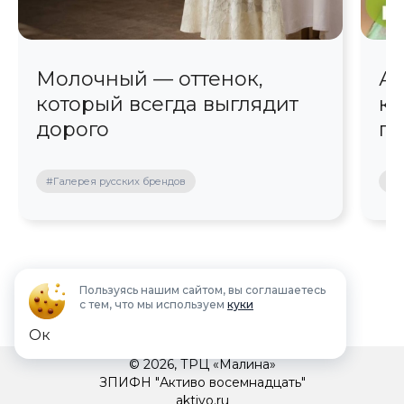
Молочный — оттенок,
Ав
который всегда выглядит
кр
дорого
пр
#Галерея русских брендов
#П
Пользуясь нашим сайтом, вы соглашаетесь
с тем, что мы используем
куки
Ок
© 2026, ТРЦ «Малина»
ЗПИФН "Активо восемнадцать"
aktivo.ru