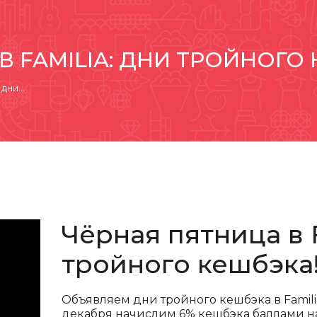
В FAMILIA: ДНИ ТРОЙНОГО
: дни…
Чёрная пятница в F
тройного кешбэка
Объявляем дни тройного кешбэка в Familia
декабря начислим 6% кешбэка баллами на 