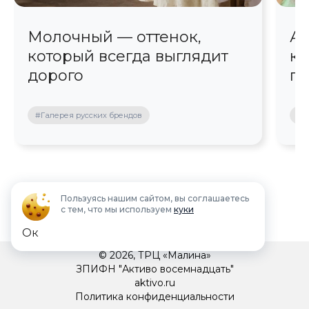
Молочный — оттенок,
Ав
который всегда выглядит
кр
дорого
пр
#Галерея русских брендов
#П
Пользуясь нашим сайтом, вы соглашаетесь
с тем, что мы используем
куки
Ок
© 2026, ТРЦ «Малина»
ЗПИФН "Активо восемнадцать"
aktivo.ru
Политика конфиденциальности