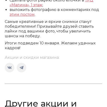
сделать фотографию около ёлочки в
ТРЦ
«Малина», 1 этаж
;
выложить фотографию в комментариях под
этим постом
.
Самые креативные и яркие снимки станут
победителями! Призывайте друзей ставить
лайки под вашими фото, чтобы увеличить
шансы на победу.
Итоги подведем 10 января. Желаем удачных
кадров!
Акции и скидки магазина:
Страница
Страница
Вконтакте
Telegram
открывается
открывается
в
в
новом
новом
Другие акции и
окне
окне