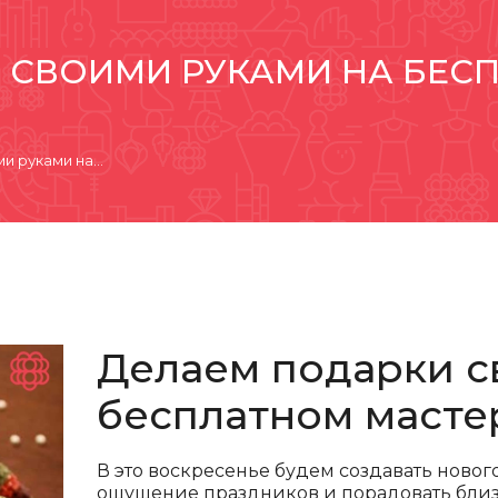
 СВОИМИ РУКАМИ НА БЕС
и руками на…
Делаем подарки с
бесплатном мастер
В это воскресенье будем создавать ново
ощущение праздников и порадовать близ