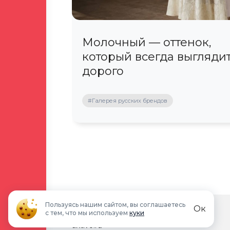
латите
Молочный — оттенок,
который всегда выгляди
дорого
#Галерея русских брендов
© 2026, ТРЦ «Малина»
Пользуясь нашим сайтом, вы соглашаетесь
Ок
с тем, что мы используем
куки
ЗПИФН "Активо восемнадцать"
aktivo.ru