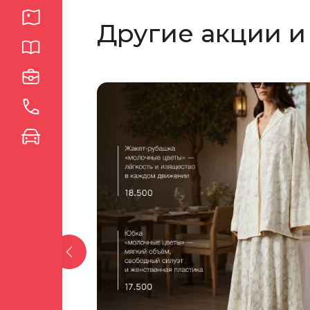
новом
новом
Другие акции и
окне
окне