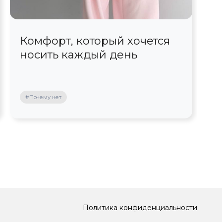
Комфорт, который хочется
С
носить каждый день
ш
#Почему нет
#
Политика конфиденциальности