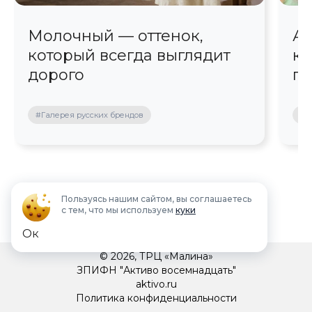
Молочный — оттенок,
Ав
который всегда выглядит
кр
дорого
пр
#Галерея русских брендов
#П
Пользуясь нашим сайтом, вы соглашаетесь
с тем, что мы используем
куки
Ок
© 2026, ТРЦ «Малина»
ЗПИФН "Активо восемнадцать"
aktivo.ru
Политика конфиденциальности