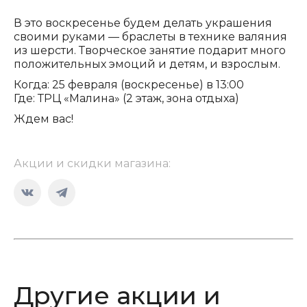
В это воскресенье будем делать украшения
своими руками — браслеты в технике валяния
из шерсти. Творческое занятие подарит много
положительных эмоций и детям, и взрослым.
Когда: 25 февраля (воскресенье) в 13:00
Где: ТРЦ «Малина» (2 этаж, зона отдыха)
Ждем вас!
Акции и скидки магазина:
Страница
Страница
Вконтакте
Telegram
открывается
открывается
в
в
новом
новом
Другие акции и
окне
окне