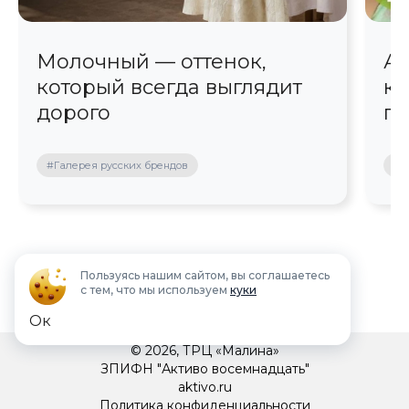
Молочный — оттенок,
Ав
который всегда выглядит
кр
дорого
пр
#Галерея русских брендов
#П
Пользуясь нашим сайтом, вы соглашаетесь
с тем, что мы используем
куки
Ок
© 2026, ТРЦ «Малина»
ЗПИФН "Активо восемнадцать"
aktivo.ru
Политика конфиденциальности