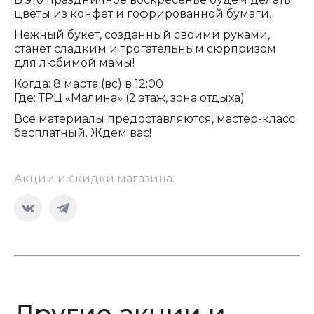
цветы из конфет и гофрированной бумаги.
Нежный букет, созданный своими руками,
станет сладким и трогательным сюрпризом
для любимой мамы!
Когда: 8 марта (вс) в 12:00
Где: ТРЦ «Малина» (2 этаж, зона отдыха)
Все материалы предоставляются, мастер-класс
бесплатный. Ждем вас!
Акции и скидки магазина:
Страница
Страница
Вконтакте
Telegram
открывается
открывается
в
в
новом
новом
Другие акции и
окне
окне