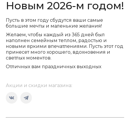
Новым 2026-м годом!
Пусть в этом году сбудутся ваши самые
большие мечты и маленькие желания!
Желаем, чтобы каждый из 365 дней был
наполнен семейным теплом, радостью и
новыми яркими впечатлениями. Пусть этот год
принесет много хорошего, вдохновения и
светлых моментов.
Отличных вам праздничных выходных
Акции и скидки магазина:
Страница
Страница
Вконтакте
Telegram
открывается
открывается
в
в