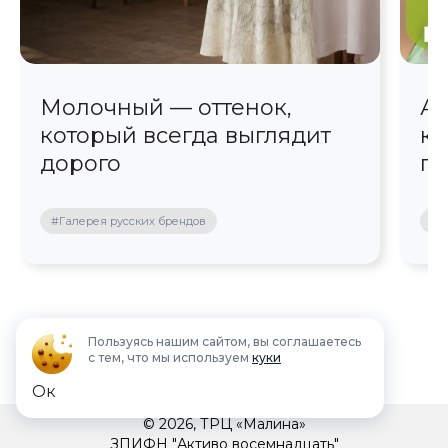
Молочный — оттенок,
Ав
который всегда выглядит
кр
дорого
пр
#Галерея русских брендов
#П
Пользуясь нашим сайтом, вы соглашаетесь
с тем, что мы используем
куки
Ок
© 2026, ТРЦ «Малина»
ЗПИФН "Активо восемнадцать"