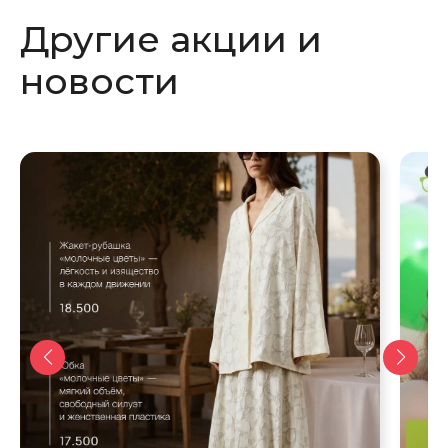
новом
новом
Другие акции и
окне
окне
новости