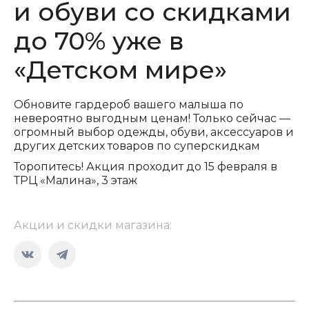
и обуви со скидками
до 70% уже в
«Детском мире»
Обновите гардероб вашего малыша по
невероятно выгодным ценам! Только сейчас —
огромный выбор одежды, обуви, аксессуаров и
других детских товаров по суперскидкам
Торопитесь! Акция проходит до 15 февраля в
ТРЦ «Малина», 3 этаж
Акции и скидки магазина:
Страница
Страница
Вконтакте
Telegram
открывается
открывается