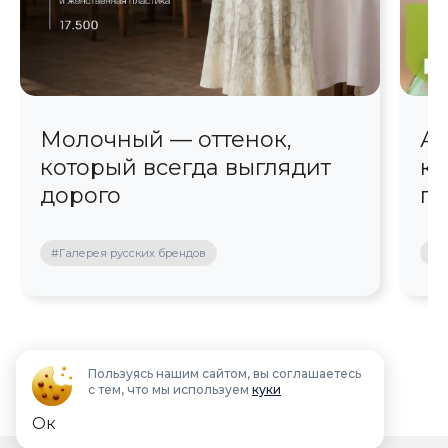
Молочный — оттенок,
Ав
который всегда выглядит
кр
дорого
пр
#Галерея русских брендов
#П
Пользуясь нашим сайтом, вы соглашаетесь
с тем, что мы используем
куки
Ок