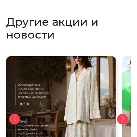
в
в
новом
новом
Другие акции и
окне
окне
новости