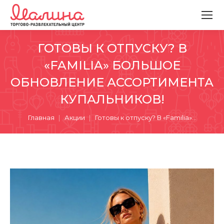
ГОТОВЫ К ОТПУСКУ? В
«FAMILIA» БОЛЬШОЕ
ОБНОВЛЕНИЕ АССОРТИМЕНТА
КУПАЛЬНИКОВ!
Вы здесь:
Главная
Акции
Готовы к отпуску? В «Familia»…