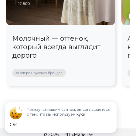
Молочный — оттенок,
Ав
который всегда выглядит
кр
дорого
пр
#Галерея русских брендов
#П
Пользуясь нашим сайтом, вы соглашаетесь
с тем, что мы используем
куки
Ок
© 2026, ТРЦ «Малина»