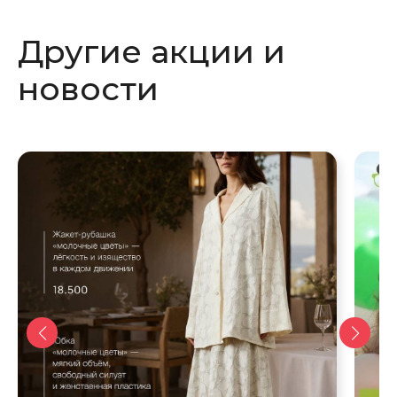
новом
новом
Другие акции и
окне
окне
новости