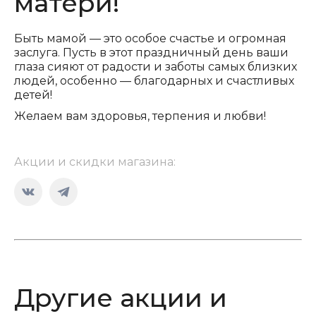
матери!
Быть мамой — это особое счастье и огромная
заслуга. Пусть в этот праздничный день ваши
глаза сияют от радости и заботы самых близких
людей, особенно — благодарных и счастливых
детей!
Желаем вам здоровья, терпения и любви!
Акции и скидки магазина:
Страница
Страница
Вконтакте
Telegram
открывается
открывается
в
в
новом
новом
Другие акции и
окне
окне