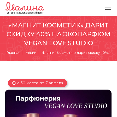
«МАГНИТ КОСМЕТИК» ДАРИТ
СКИДКУ 40% НА ЭКОПАРФЮМ
VEGAN LOVE STUDIO
Вы здесь:
Главная
Акции
«Магнит Косметик» дарит скидку 40%…
с 30 марта по 7 апреля