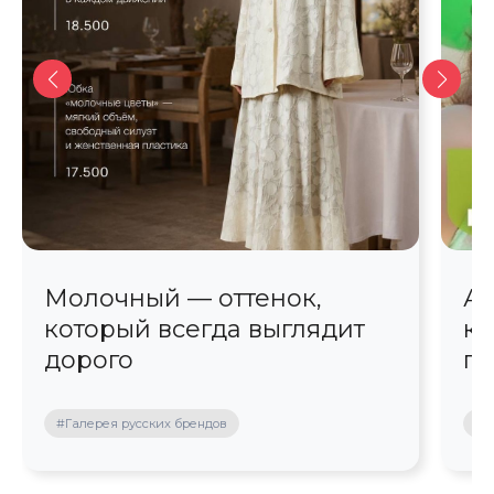
Молочный — оттенок,
Ав
который всегда выглядит
кр
дорого
пр
#Галерея русских брендов
#П