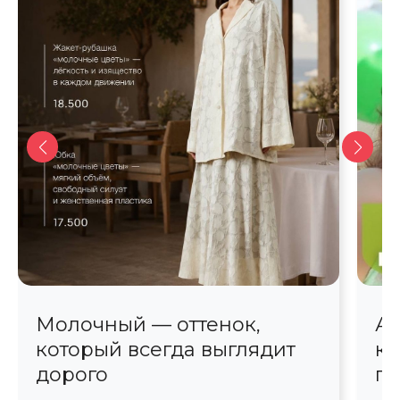
Молочный — оттенок,
Ав
который всегда выглядит
кр
дорого
пр