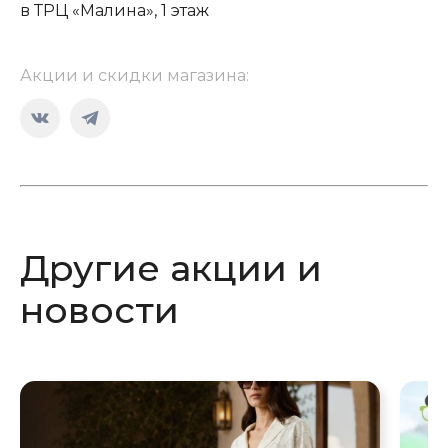
в ТРЦ «Малина», 1 этаж
Акции и скидки магазина:
Страница
Страница
Вконтакте
Telegram
открывается
открывается
в
в
новом
новом
Другие акции и
окне
окне
новости