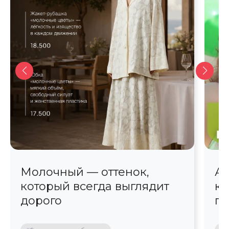
Молочный — оттенок,
Ав
который всегда выглядит
кр
дорого
пр