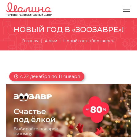
НОВЫЙ ГОД В «ЗООЗАВРЕ»!
Вы здесь:
Главная
Акции
Новый год в «Зоозавре»!
с 22 декабря по 11 января