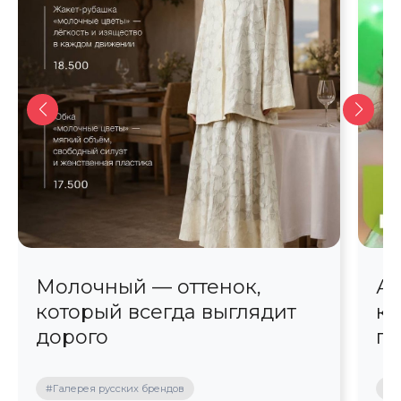
Молочный — оттенок,
Ав
который всегда выглядит
кр
дорого
пр
#Галерея русских брендов
#П