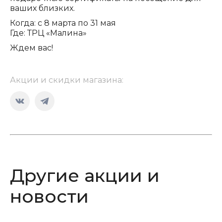
ваших близких.
Когда: с 8 марта по 31 мая
Где: ТРЦ «Малина»
Ждем вас!
Акции и скидки магазина:
Страница
Страница
Вконтакте
Telegram
открывается
открывается
в
в
новом
новом
Другие акции и
окне
окне
новости