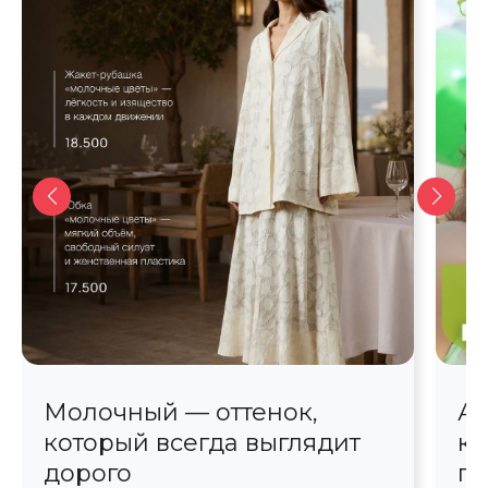
Молочный — оттенок,
Ав
который всегда выглядит
кр
дорого
пр