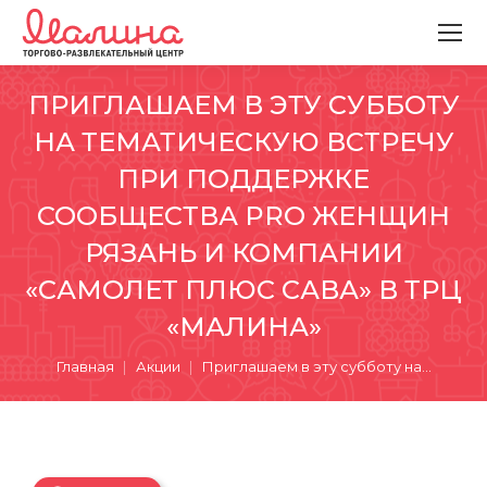
ПРИГЛАШАЕМ В ЭТУ СУББОТУ
НА ТЕМАТИЧЕСКУЮ ВСТРЕЧУ
ПРИ ПОДДЕРЖКЕ
СООБЩЕСТВА PRO ЖЕНЩИН
РЯЗАНЬ И КОМПАНИИ
«САМОЛЕТ ПЛЮС САВА» В ТРЦ
«МАЛИНА»
Вы здесь:
Главная
Акции
Приглашаем в эту субботу на…