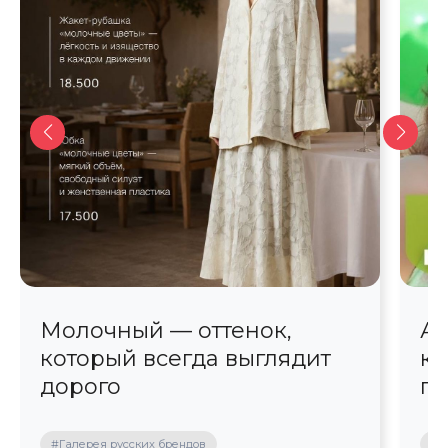
Молочный — оттенок,
Ав
который всегда выглядит
кр
дорого
пр
#Галерея русских брендов
#П