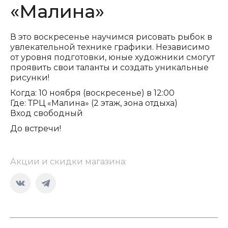
«Малина»
В это воскресенье научимся рисовать рыбок в
увлекательной технике графики. Независимо
от уровня подготовки, юные художники смогут
проявить свои таланты и создать уникальные
рисунки!
Когда: 10 ноября (воскресенье) в 12:00
Где: ТРЦ «Малина» (2 этаж, зона отдыха)
Вход свободный
До встречи!
Акции и скидки магазина:
Страница
Страница
Вконтакте
Telegram
открывается
открывается