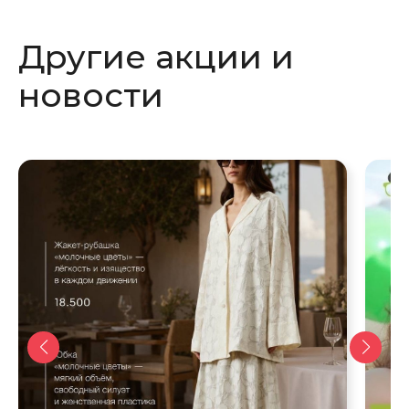
в
в
новом
новом
Другие акции и
окне
окне
новости