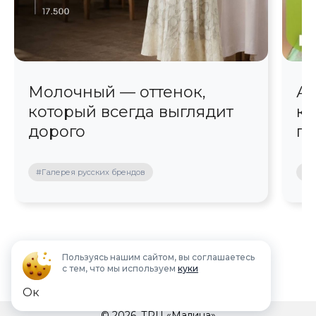
Молочный — оттенок,
Ав
который всегда выглядит
кр
дорого
пр
#Галерея русских брендов
#П
Пользуясь нашим сайтом, вы соглашаетесь
с тем, что мы используем
куки
Ок
© 2026, ТРЦ «Малина»