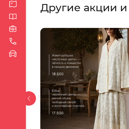
Другие акции и
окне
окне