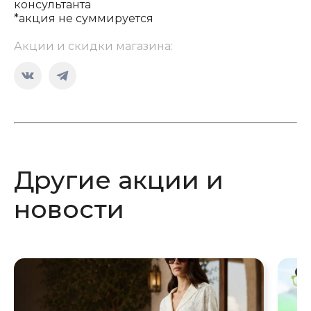
консультанта
*акция не суммируется
Акции и скидки магазина:
Страница
Страница
Вконтакте
Telegram
открывается
открывается
в
в
новом
новом
Другие акции и
окне
окне
новости