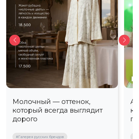
Молочный — оттенок,
Ав
который всегда выглядит
кр
дорого
пр
#Галерея русских брендов
#П