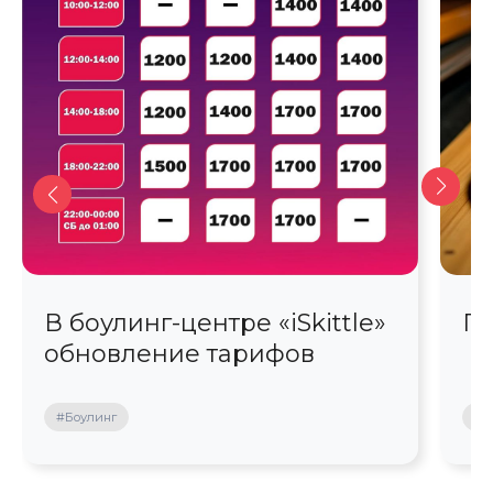
В боулинг-центре «iSkittle»
Пи
обновление тарифов
#Боулинг
#Б