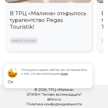
В ТРЦ «Малина» открылось
В 
турагентство Pegas
ту
Touristik!
To
#PEGAS Touristik
#P
Пользуясь нашим сайтом, вы соглашаетесь
с тем, что мы используем
куки
Ок
© 2026, ТРЦ «Малина»
ЗПИФН "Активо восемнадцать"
aktivo.ru
Политика конфиденциальности