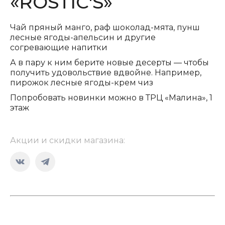
«ROSTIC'S»
Чай пряный манго, раф шоколад-мята, пунш
лесные ягоды-апельсин и другие
согревающие напитки
А в пару к ним берите новые десерты — чтобы
получить удовольствие вдвойне. Например,
пирожок лесные ягоды-крем чиз
Попробовать новинки можно в ТРЦ «Малина», 1
этаж
Акции и скидки магазина:
Страница
Страница
Вконтакте
Telegram
открывается
открывается
в
в
новом
новом