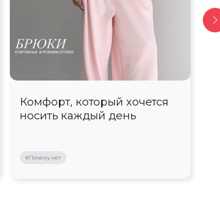
Комфорт, который хочется
С
носить каждый день
ш
#Почему нет
#