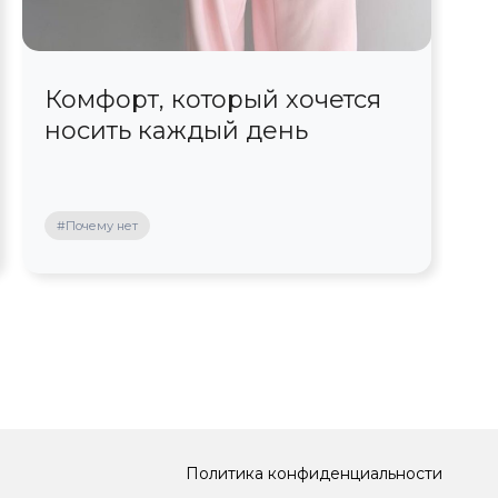
Комфорт, который хочется
С
носить каждый день
ш
#Почему нет
#
Политика конфиденциальности