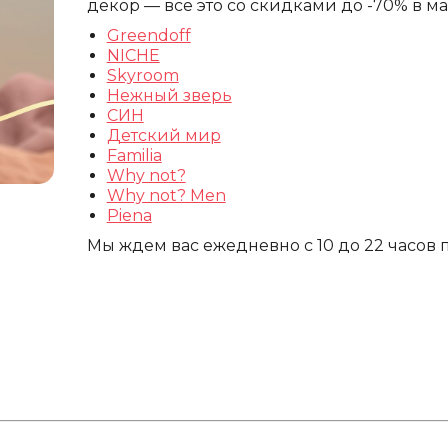
декор — всё это со скидками до -70% в ма
Greendoff
NICHE
Skyroom
Нежный зверь
СИН
Детский мир
Familia
Why not?
Why not? Men
Piena
Мы ждем вас ежедневно с 10 до 22 часов по