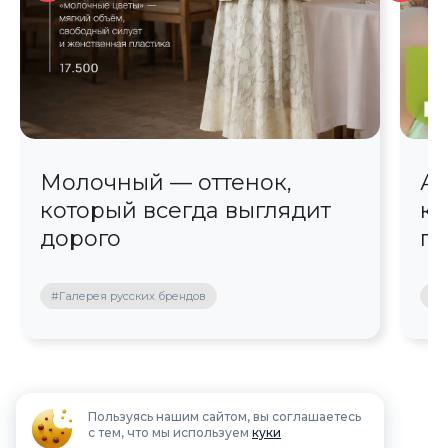
Молочный — оттенок,
Ав
который всегда выглядит
кр
дорого
пр
#Галерея русских брендов
#П
Пользуясь нашим сайтом, вы соглашаетесь
с тем, что мы используем
куки