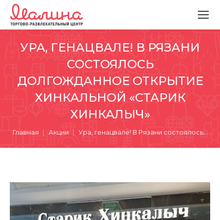
УРА, ГЕНАЦВАЛЕ! В РЯЗАНИ
СОСТОЯЛОСЬ
ДОЛГОЖДАННОЕ ОТКРЫТИЕ
ХИНКАЛЬНОЙ «СТАРИК
ХИНКАЛЫЧ»
Вы здесь:
Главная
Акции
Ура, генацвале! В Рязани состоялось…