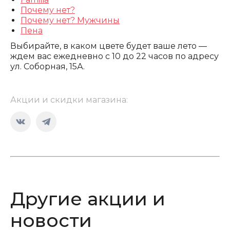
Почему нет?
Почему нет? Мужчины
Пена
Выбирайте, в каком цвете будет ваше лето —
ждем вас ежедневно с 10 до 22 часов по адресу
ул. Соборная, 15А.
Акции и скидки магазина:
Страница
Страница
Вконтакте
Telegram
открывается
открывается
в
в
новом
новом
Другие акции и
окне
окне
новости