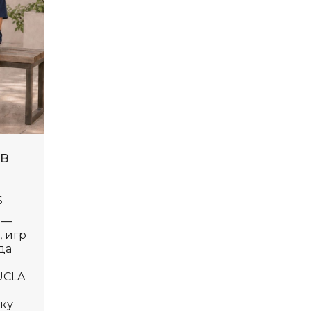
 в
6
 —
, игр
да
UCLA
нку