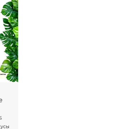
е
6
кусы