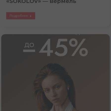
«SOKOLOV» — Вермель
Подробнее