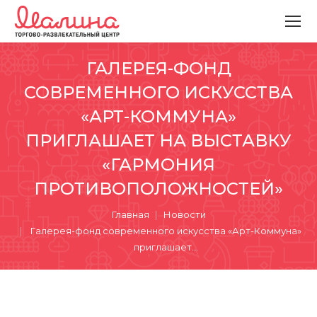
ГАЛЕРЕЯ-ФОНД
СОВРЕМЕННОГО ИСКУССТВА
«АРТ-КОММУНА»
ПРИГЛАШАЕТ НА ВЫСТАВКУ
«ГАРМОНИЯ
ПРОТИВОПОЛОЖНОСТЕЙ»
Вы здесь:
Главная
Новости
Галерея-фонд современного искусства «Арт-Коммуна»
приглашает…