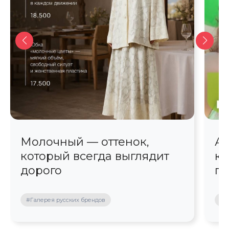
Молочный — оттенок,
Ав
который всегда выглядит
кр
дорого
пр
#Галерея русских брендов
#П