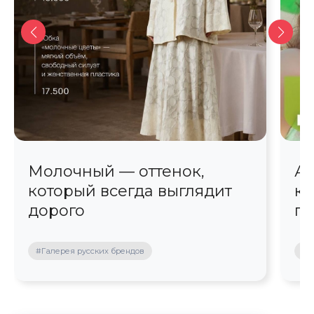
Молочный — оттенок,
Ав
который всегда выглядит
кр
дорого
пр
#Галерея русских брендов
#П