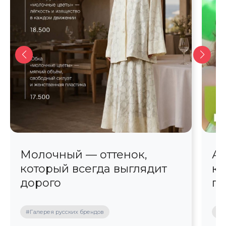
Молочный — оттенок,
Ав
который всегда выглядит
кр
дорого
пр
#Галерея русских брендов
#П