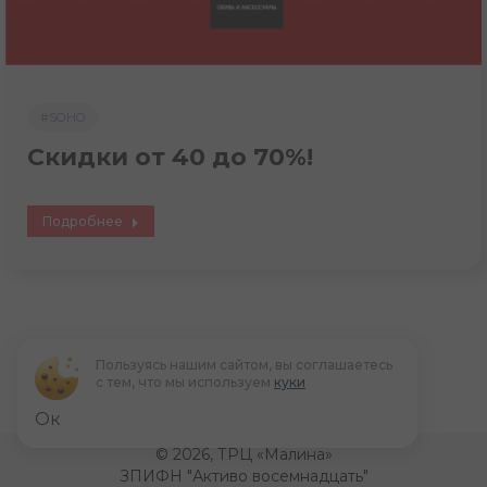
#SOHO
Cкидки от 40 до 70%!
Подробнее
Пользуясь нашим сайтом, вы соглашаетесь
с тем, что мы используем
куки
Август 2026
Ок
Пн
Вт
Ср
Чт
Пт
Сб
Вс
© 2026, ТРЦ «Малина»
ЗПИФН "Активо восемнадцать"
27
28
29
30
31
1
2