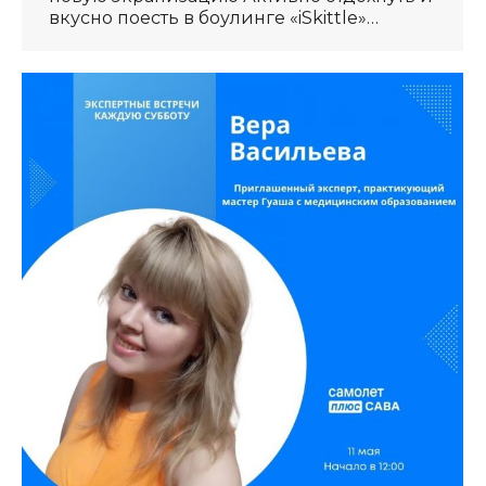
вкусно поесть в боулинге «iSkittle»…