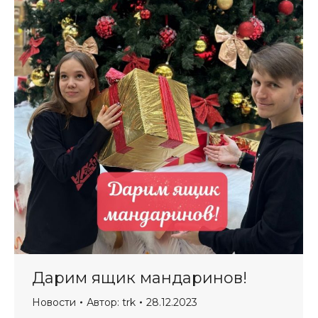
Дарим ящик мандаринов!
Новости
Автор:
trk
28.12.2023