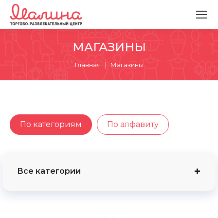
МАГАЗИНЫ
Вы здесь:
Главная
Магазины
По категориям
По алфавиту
Все категории
Подарки
Подарки
В цвете лета
В цвете лета