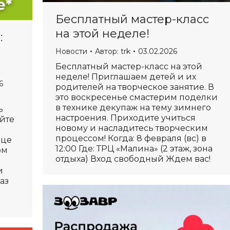
Бесплатный мастер-класс
на этой неделе!
:
Новости
Автор:
trk
03.02.2026
Бесплатный мастер-класс на этой
неделе! Приглашаем детей и их
6
родителей на творческое занятие. В
это воскресенье смастерим поделки
в технике декупаж на тему зимнего
ь
настроения. Приходите учиться
айте
новому и насладитесь творческим
процессом! Когда: 8 февраля (вс) в
ице
12:00 Где: ТРЦ «Малина» (2 этаж, зона
ом
отдыха) Вход свободный Ждем вас!
и
аз