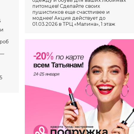
одежду и обувь для ваших любимых
питомцев! Сделайте своих
пушистиков еще счастливее и
моднее! Акция действует до
6
01.03.2026 в ТРЦ «Малина», 1 этаж
 и
роб
 —
5