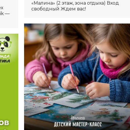
«Малина» (2 этаж, зона отдыха) Вход
ех
свободный Ждем вас!
ik —