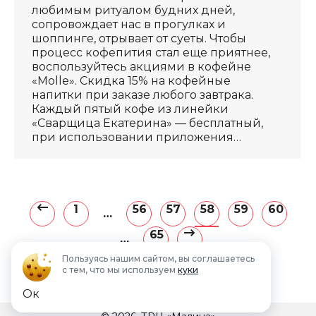
любимым ритуалом будних дней,
сопровождает нас в прогулках и
шоппинге, отрывает от суеты. Чтобы
процесс кофепития стал еще приятнее,
воспользуйтесь акциями в кофейне
«Molle». Скидка 15% на кофейные
напитки при заказе любого завтрака.
Каждый пятый кофе из линейки
«Сварщица Екатерина» — бесплатный,
при использовании приложения…
1
56
57
58
59
60
…
65
…
Пользуясь нашим сайтом, вы соглашаетесь
с тем, что мы используем
куки
Ок